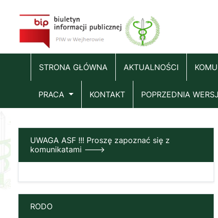
STRONA GŁÓWNA
AKTUALNOŚCI
KOMU
PRACA
KONTAKT
POPRZEDNIA WERS
UWAGA ASF !!! Proszę zapoznać się z
komunikatami --->
RODO